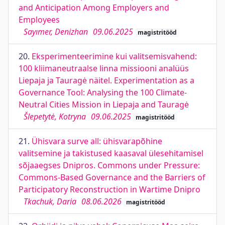
and Anticipation Among Employers and
Employees
Sayımer, Denizhan
09.06.2025
magistritööd
20.
Eksperimenteerimine kui valitsemisvahend:
100 kliimaneutraalse linna missiooni analüüs
Liepaja ja Tauragė näitel. Experimentation as a
Governance Tool: Analysing the 100 Climate-
Neutral Cities Mission in Liepaja and Tauragė
Šlepetytė, Kotryna
09.06.2025
magistritööd
21.
Ühisvara surve all: ühisvarapõhine
valitsemine ja takistused kaasaval ülesehitamisel
sõjaaegses Dnipros. Commons under Pressure:
Commons-Based Governance and the Barriers of
Participatory Reconstruction in Wartime Dnipro
Tkachuk, Daria
08.06.2026
magistritööd