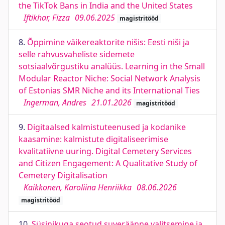
the TikTok Bans in India and the United States
Iftikhar, Fizza
09.06.2025
magistritööd
8.
Õppimine väikereaktorite nišis: Eesti niši ja
selle rahvusvaheliste sidemete
sotsiaalvõrgustiku analüüs. Learning in the Small
Modular Reactor Niche: Social Network Analysis
of Estonias SMR Niche and its International Ties
Ingerman, Andres
21.01.2026
magistritööd
9.
Digitaalsed kalmistuteenused ja kodanike
kaasamine: kalmistute digitaliseerimise
kvalitatiivne uuring. Digital Cemetery Services
and Citizen Engagement: A Qualitative Study of
Cemetery Digitalisation
Kaikkonen, Karoliina Henriikka
08.06.2026
magistritööd
10.
Süsinikuga seotud suveräänne valitsemine ja