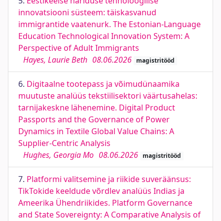
5.
Eestikeelse hariduse tehnoloogilise
innovatsiooni süsteem: täiskasvanud
immigrantide vaatenurk. The Estonian-Language
Education Technological Innovation System: A
Perspective of Adult Immigrants
Hayes, Laurie Beth
08.06.2026
magistritööd
6.
Digitaalne tootepass ja võimudünaamika
muutuste analüüs tekstiilisektori väärtusahelas:
tarnijakeskne lähenemine. Digital Product
Passports and the Governance of Power
Dynamics in Textile Global Value Chains: A
Supplier-Centric Analysis
Hughes, Georgia Mo
08.06.2026
magistritööd
7.
Platformi valitsemine ja riikide suveräänsus:
TikTokide keeldude võrdlev analüüs Indias ja
Ameerika Ühendriikides. Platform Governance
and State Sovereignty: A Comparative Analysis of