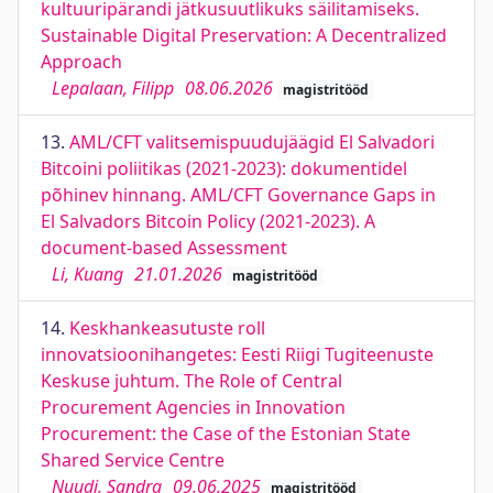
kultuuripärandi jätkusuutlikuks säilitamiseks.
Sustainable Digital Preservation: A Decentralized
Approach
Lepalaan, Filipp
08.06.2026
magistritööd
13.
AML/CFT valitsemispuudujäägid El Salvadori
Bitcoini poliitikas (2021-2023): dokumentidel
põhinev hinnang. AML/CFT Governance Gaps in
El Salvadors Bitcoin Policy (2021-2023). A
document-based Assessment
Li, Kuang
21.01.2026
magistritööd
14.
Keskhankeasutuste roll
innovatsioonihangetes: Eesti Riigi Tugiteenuste
Keskuse juhtum. The Role of Central
Procurement Agencies in Innovation
Procurement: the Case of the Estonian State
Shared Service Centre
Nuudi, Sandra
09.06.2025
magistritööd