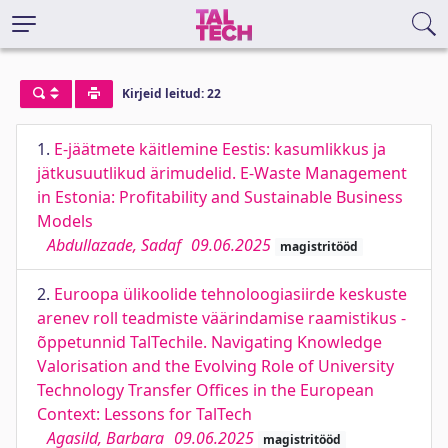
Kirjeid leitud: 22
1.
E-jäätmete käitlemine Eestis: kasumlikkus ja
jätkusuutlikud ärimudelid. E-Waste Management
in Estonia: Profitability and Sustainable Business
Models
Abdullazade, Sadaf
09.06.2025
magistritööd
2.
Euroopa ülikoolide tehnoloogiasiirde keskuste
arenev roll teadmiste väärindamise raamistikus -
õppetunnid TalTechile. Navigating Knowledge
Valorisation and the Evolving Role of University
Technology Transfer Offices in the European
Context: Lessons for TalTech
Agasild, Barbara
09.06.2025
magistritööd