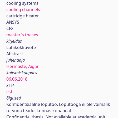
cooling systems
cooling channels
cartridge heater
ANSYS
CFX
master's theses
kirjeldus
Lühikokkuvõte
Abstract
juhendaja
Hermaste, Aigar
kaitsmiskuupäev
06.06.2018
keel
est
õigused
Konfidentsiaalne lõputöö. Lõputööga ei ole võimalik
tutvuda teaduskonnas kohapeal.
Confidential thesis. Not available at academic unit.