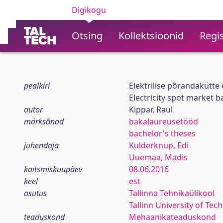
Digikogu
Otsing
Kollektsioonid
Regis
pealkiri
Elektrilise põrandakütte
Electricity spot market b
autor
Kippar, Raul
märksõnad
bakalaureusetööd
bachelor's theses
juhendaja
Kulderknup, Edi
Uuemaa, Madis
kaitsmiskuupäev
08.06.2016
keel
est
asutus
Tallinna Tehnikaülikool
Tallinn University of Tec
teaduskond
Mehaanikateaduskond