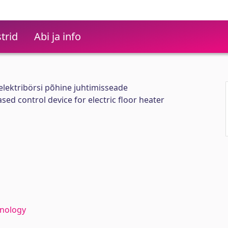
trid
Abi ja info
 elektribörsi põhine juhtimisseade
ased control device for electric floor heater
hnology