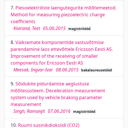
7.
Piesoelektriliste laengutegurite mõõtemeetod.
Method for measuring piezoelectric charge
coefficients
Kivirand, Teet
05.06.2015
magistritööd
8.
Väiksemate komponentide vastuvõtmise
parendamine laos ettevõttele Ericsson Eesti AS.
Improvement of the receiving of smaller
components for Ericsson Eesti AS
Meesak, Ingvar-Ivar
08.06.2015
bakalaureusetööd
9.
Sõidukite pidurdamise aeglustuse
mõõtesüsteem. Deceleration measurement
system used by vehicle braking parameter
measurement
Singh, Ramanjit
07.06.2016
magistritööd
10.
Ruumi süsinikdioksiidi (CO2)