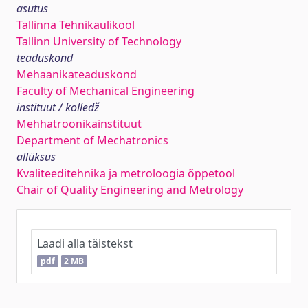
asutus
Tallinna Tehnikaülikool
Tallinn University of Technology
teaduskond
Mehaanikateaduskond
Faculty of Mechanical Engineering
instituut / kolledž
Mehhatroonikainstituut
Department of Mechatronics
allüksus
Kvaliteeditehnika ja metroloogia õppetool
Chair of Quality Engineering and Metrology
Laadi alla täistekst
pdf
2 MB