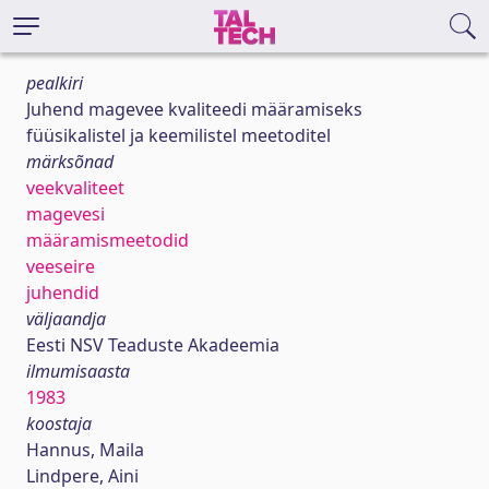
pealkiri
Juhend magevee kvaliteedi määramiseks
füüsikalistel ja keemilistel meetoditel
märksõnad
veekvaliteet
magevesi
määramismeetodid
veeseire
juhendid
väljaandja
Eesti NSV Teaduste Akadeemia
ilmumisaasta
1983
koostaja
Hannus, Maila
Lindpere, Aini