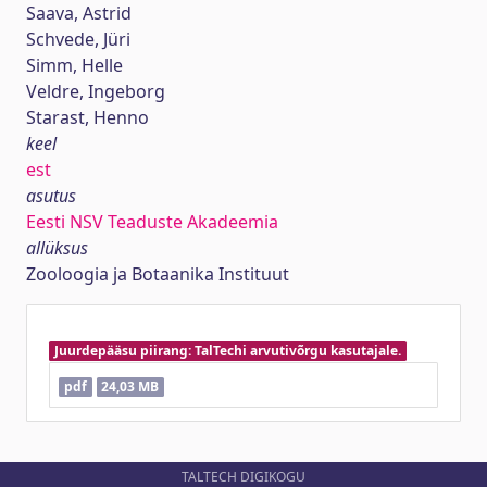
Saava, Astrid
Schvede, Jüri
Simm, Helle
Veldre, Ingeborg
Starast, Henno
keel
est
asutus
Eesti NSV Teaduste Akadeemia
allüksus
Zooloogia ja Botaanika Instituut
Juurdepääsu piirang: TalTechi arvutivõrgu kasutajale.
pdf
24,03 MB
TALTECH DIGIKOGU