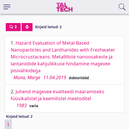
Kirjeid leitud: 2
1.
Hazard Evaluation of Metal-Based
Nanoparticles and Lanthanides with Freshwater
Microcrustaceans. Metalliliste nanoosakeste ja
lantaniidide kahjulikkuse hindamine magevee
pisivähkidega
Muna, Marge
11.04.2019
doktoritööd
2.
Juhend magevee kvaliteedi määramiseks
füüsikalistel ja keemilistel meetoditel
1983
varia
Kirjeid leitud: 2
1