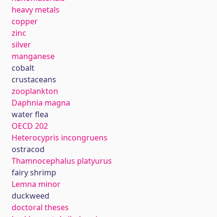
heavy metals
copper
zinc
silver
manganese
cobalt
crustaceans
zooplankton
Daphnia magna
water flea
OECD 202
Heterocypris incongruens
ostracod
Thamnocephalus platyurus
fairy shrimp
Lemna minor
duckweed
doctoral theses