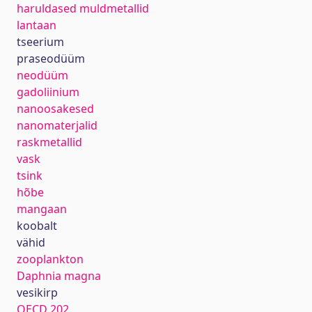
haruldased muldmetallid
lantaan
tseerium
praseodüüm
neodüüm
gadoliinium
nanoosakesed
nanomaterjalid
raskmetallid
vask
tsink
hõbe
mangaan
koobalt
vähid
zooplankton
Daphnia magna
vesikirp
OECD 202