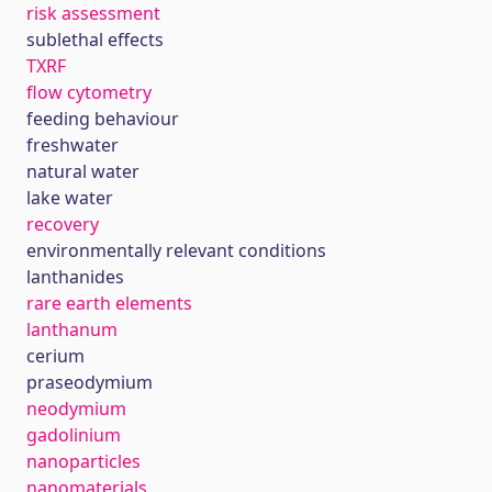
risk assessment
sublethal effects
TXRF
flow cytometry
feeding behaviour
freshwater
natural water
lake water
recovery
environmentally relevant conditions
lanthanides
rare earth elements
lanthanum
cerium
praseodymium
neodymium
gadolinium
nanoparticles
nanomaterials