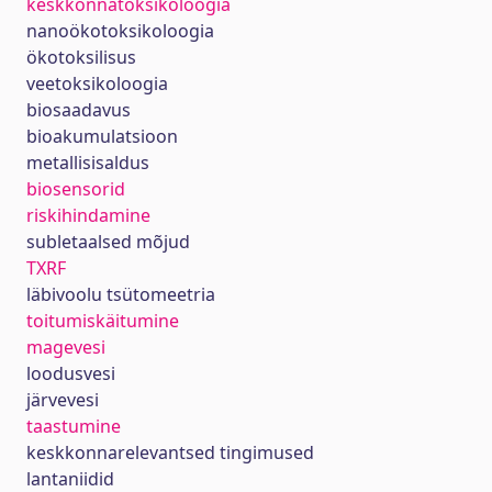
keskkonnatoksikoloogia
nanoökotoksikoloogia
ökotoksilisus
veetoksikoloogia
biosaadavus
bioakumulatsioon
metallisisaldus
biosensorid
riskihindamine
subletaalsed mõjud
TXRF
läbivoolu tsütomeetria
toitumiskäitumine
magevesi
loodusvesi
järvevesi
taastumine
keskkonnarelevantsed tingimused
lantaniidid