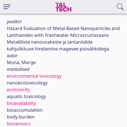
pealkiri
Hazard Evaluation of Metal-Based Nanoparticles and
Lanthanides with Freshwater Microcrustaceans
Metalliliste nanoosakeste ja lantaniidide
kahjulikkuse hindamine magevee pisivähkidega
autor
Muna, Marge
märksõnad
environmental toxicology
nanoecotoxicology
ecotoxicity
aquatic toxicology
bioavailability
bioaccumulation
body burden
biosensors