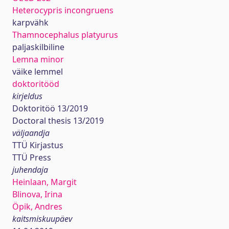
Heterocypris incongruens
karpvähk
Thamnocephalus platyurus
paljaskilbiline
Lemna minor
väike lemmel
doktoritööd
kirjeldus
Doktoritöö 13/2019
Doctoral thesis 13/2019
väljaandja
TTÜ Kirjastus
TTÜ Press
juhendaja
Heinlaan, Margit
Blinova, Irina
Öpik, Andres
kaitsmiskuupäev