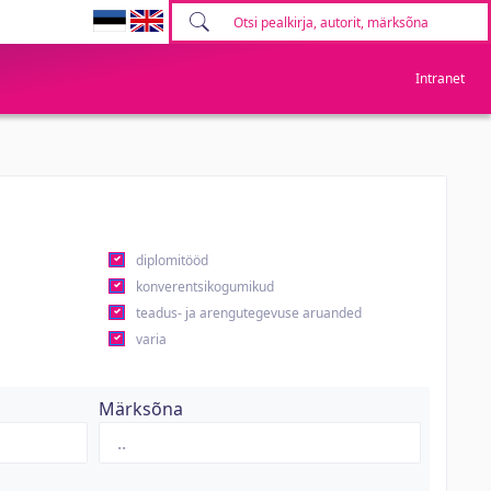
Intranet
diplomitööd
konverentsikogumikud
teadus- ja arengutegevuse aruanded
varia
Märksõna