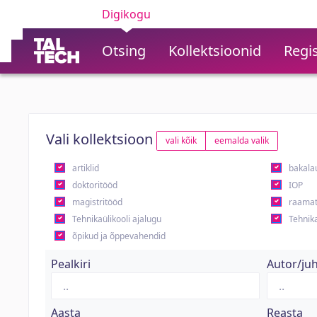
Digikogu
Otsing
Kollektsioonid
Regis
Vali kollektsioon
vali kõik
eemalda valik
artiklid
bakala
doktoritööd
IOP
magistritööd
raamat
Tehnikaülikooli ajalugu
Tehnika
õpikud ja õppevahendid
Pealkiri
Autor/ju
Aasta
Reasta