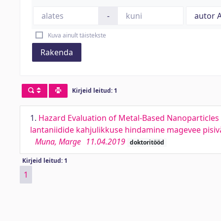
-
Kuva ainult täistekste
Rakenda
Kirjeid leitud: 1
1.
Hazard Evaluation of Metal-Based Nanoparticles 
lantaniidide kahjulikkuse hindamine magevee pisi
Muna, Marge
11.04.2019
doktoritööd
Kirjeid leitud: 1
1