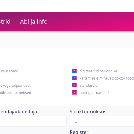
trid
Abi ja info
ureusetööd
digiteeritud perioodika
kaitsmisele minevad doktoritööd
ukogu väljaanded
standardid
ülikooli toimetised
uuringuaruanded
hendaja/koostaja
Struktuuriüksus
Register