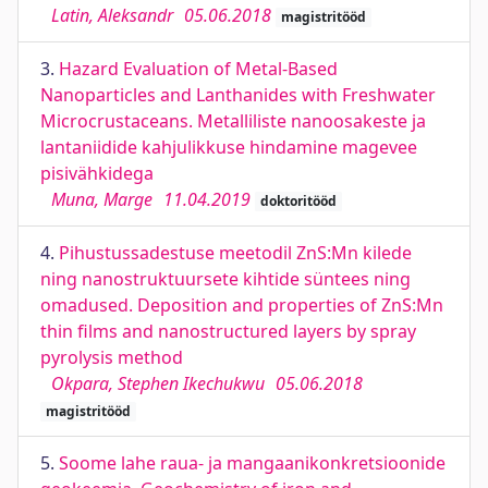
Latin, Aleksandr
05.06.2018
magistritööd
3.
Hazard Evaluation of Metal-Based
Nanoparticles and Lanthanides with Freshwater
Microcrustaceans. Metalliliste nanoosakeste ja
lantaniidide kahjulikkuse hindamine magevee
pisivähkidega
Muna, Marge
11.04.2019
doktoritööd
4.
Pihustussadestuse meetodil ZnS:Mn kilede
ning nanostruktuursete kihtide süntees ning
omadused. Deposition and properties of ZnS:Mn
thin films and nanostructured layers by spray
pyrolysis method
Okpara, Stephen Ikechukwu
05.06.2018
magistritööd
5.
Soome lahe raua- ja mangaanikonkretsioonide