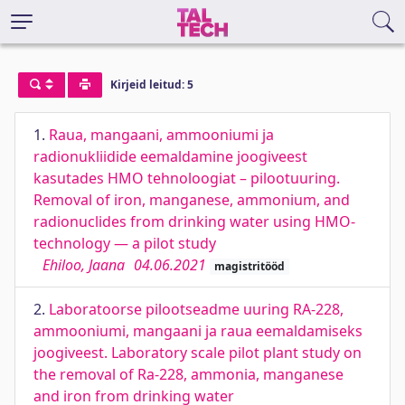
Kirjeid leitud: 5
1.
Raua, mangaani, ammooniumi ja
radionukliidide eemaldamine joogiveest
kasutades HMO tehnoloogiat – pilootuuring.
Removal of iron, manganese, ammonium, and
radionuclides from drinking water using HMO-
technology — a pilot study
Ehiloo, Jaana
04.06.2021
magistritööd
2.
Laboratoorse pilootseadme uuring RA-228,
ammooniumi, mangaani ja raua eemaldamiseks
joogiveest. Laboratory scale pilot plant study on
the removal of Ra-228, ammonia, manganese
and iron from drinking water