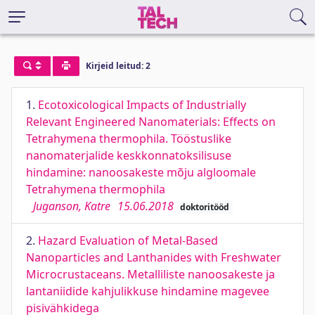
Kirjeid leitud: 2
1.
Ecotoxicological Impacts of Industrially
Relevant Engineered Nanomaterials: Effects on
Tetrahymena thermophila. Tööstuslike
nanomaterjalide keskkonnatoksilisuse
hindamine: nanoosakeste mõju algloomale
Tetrahymena thermophila
Juganson, Katre
15.06.2018
doktoritööd
2.
Hazard Evaluation of Metal-Based
Nanoparticles and Lanthanides with Freshwater
Microcrustaceans. Metalliliste nanoosakeste ja
lantaniidide kahjulikkuse hindamine magevee
pisivähkidega