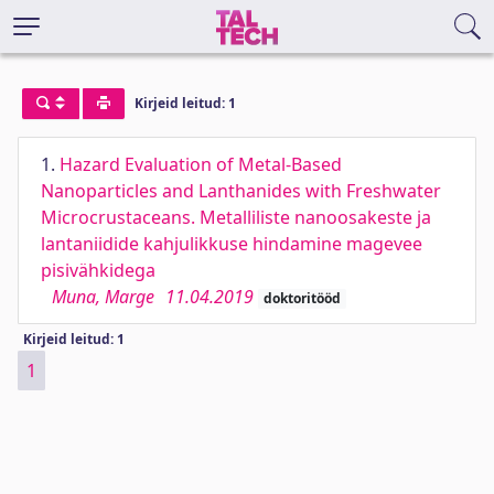
Kirjeid leitud: 1
1.
Hazard Evaluation of Metal-Based
Nanoparticles and Lanthanides with Freshwater
Microcrustaceans. Metalliliste nanoosakeste ja
lantaniidide kahjulikkuse hindamine magevee
pisivähkidega
Muna, Marge
11.04.2019
doktoritööd
Kirjeid leitud: 1
1