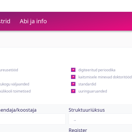
trid
Abi ja info
ureusetööd
digiteeritud perioodika
kaitsmisele minevad doktoritööd
ukogu väljaanded
standardid
ülikooli toimetised
uuringuaruanded
hendaja/koostaja
Struktuuriüksus
Register