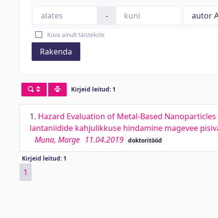
-
Kuva ainult täistekste
Rakenda
Kirjeid leitud: 1
1.
Hazard Evaluation of Metal-Based Nanoparticles 
lantaniidide kahjulikkuse hindamine magevee pisi
Muna, Marge
11.04.2019
doktoritööd
Kirjeid leitud: 1
1