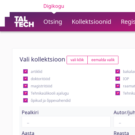
Digikogu
Otsing
Kollektsioonid
Regis
Vali kollektsioon
vali kõik
eemalda valik
artiklid
bakala
doktoritööd
IOP
magistritööd
raamat
Tehnikaülikooli ajalugu
Tehnika
õpikud ja õppevahendid
Pealkiri
Autor/ju
Aasta
Reasta