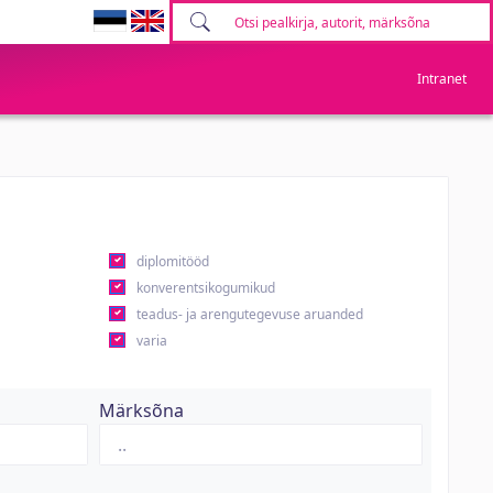
Intranet
diplomitööd
konverentsikogumikud
teadus- ja arengutegevuse aruanded
varia
Märksõna