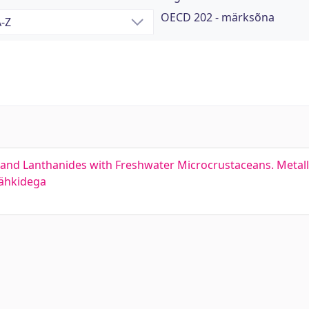
OECD 202 - märksõna
and Lanthanides with Freshwater Microcrustaceans. Metalli
vähkidega