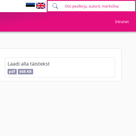
Intranet
Laadi alla täistekst
pdf
668 KB