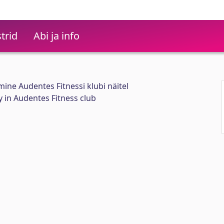
trid
Abi ja info
ine Audentes Fitnessi klubi näitel
y in Audentes Fitness club