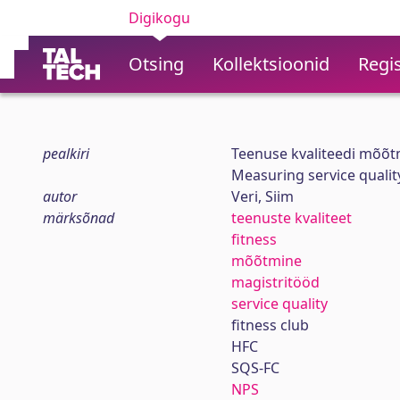
Digikogu
Otsing
Kollektsioonid
Regis
pealkiri
Teenuse kvaliteedi mõõtm
Measuring service qualit
autor
Veri, Siim
märksõnad
teenuste kvaliteet
fitness
mõõtmine
magistritööd
service quality
fitness club
HFC
SQS-FC
NPS