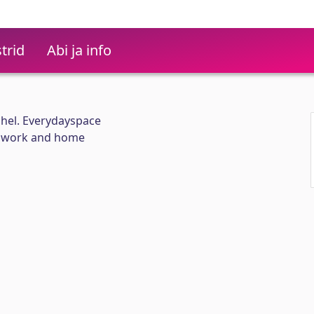
trid
Abi ja info
ahel. Everydayspace
n work and home