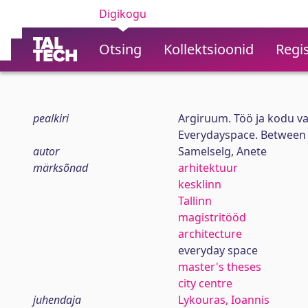
Digikogu
Otsing
Kollektsioonid
Regis
pealkiri
Argiruum. Töö ja kodu v
Everydayspace. Betwee
autor
Samelselg, Anete
märksõnad
arhitektuur
kesklinn
Tallinn
magistritööd
architecture
everyday space
master's theses
city centre
juhendaja
Lykouras, Ioannis