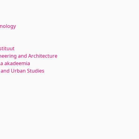
hnology
stituut
neering and Architecture
ika akadeemia
 and Urban Studies