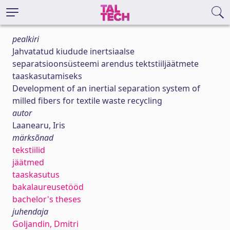
pealkiri
Jahvatatud kiudude inertsiaalse
separatsioonsüsteemi arendus tektstiiljäätmete
taaskasutamiseks
Development of an inertial separation system of
milled fibers for textile waste recycling
autor
Laanearu, Iris
märksõnad
tekstiilid
jäätmed
taaskasutus
bakalaureusetööd
bachelor's theses
juhendaja
Goljandin, Dmitri