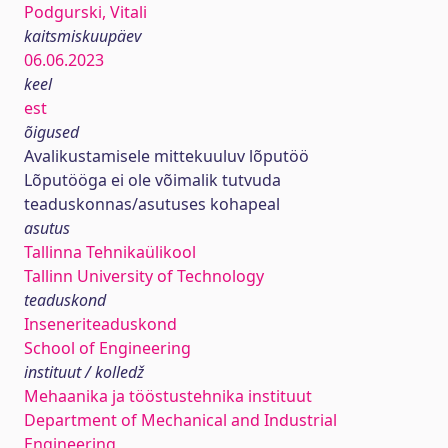
Podgurski, Vitali
kaitsmiskuupäev
06.06.2023
keel
est
õigused
Avalikustamisele mittekuuluv lõputöö
Lõputööga ei ole võimalik tutvuda
teaduskonnas/asutuses kohapeal
asutus
Tallinna Tehnikaülikool
Tallinn University of Technology
teaduskond
Inseneriteaduskond
School of Engineering
instituut / kolledž
Mehaanika ja tööstustehnika instituut
Department of Mechanical and Industrial
Engineering