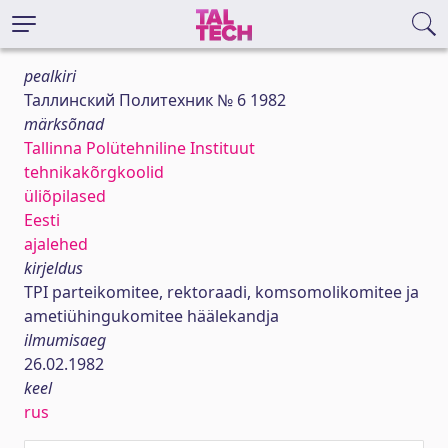
pealkiri
Таллинский Политехник № 6 1982
märksõnad
Tallinna Polütehniline Instituut
tehnikakõrgkoolid
üliõpilased
Eesti
ajalehed
kirjeldus
TPI parteikomitee, rektoraadi, komsomolikomitee ja
ametiühingukomitee häälekandja
ilmumisaeg
26.02.1982
keel
rus