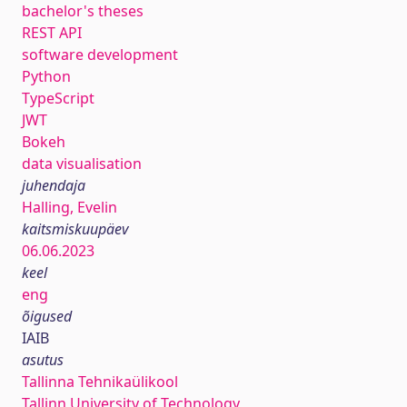
bachelor's theses
REST API
software development
Python
TypeScript
JWT
Bokeh
data visualisation
juhendaja
Halling, Evelin
kaitsmiskuupäev
06.06.2023
keel
eng
õigused
IAIB
asutus
Tallinna Tehnikaülikool
Tallinn University of Technology