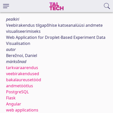
pealkiri
Veebirakendus tilgapõhise katseanalüüsi andmete
visualiseerimiseks
Web Application for Droplet-Based Experiment Data
Visualisation
autor
Berežnoi, Daniel
märksõnad
tarkvaraarendus
veebirakendused
bakalaureusetööd
andmetöötlus
PostgreSQL
Flask
Angular
web applications