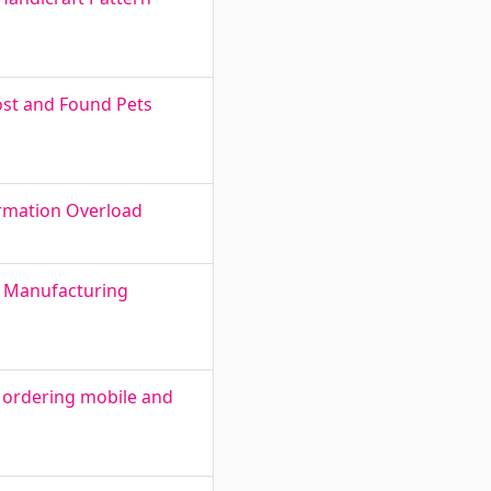
ost and Found Pets
ormation Overload
r Manufacturing
 ordering mobile and