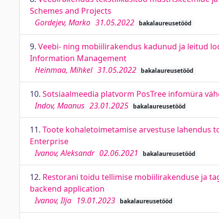
Schemes and Projects
Gordejev, Marko
31.05.2022
bakalaureusetööd
9.
Veebi- ning mobiilirakendus kadunud ja leitud l
Information Management
Heinmaa, Mihkel
31.05.2022
bakalaureusetööd
10.
Sotsiaalmeedia platvorm PosTree infomüra väh
Indov, Maanus
23.01.2025
bakalaureusetööd
11.
Toote kohaletoimetamise arvestuse lahendus to
Enterprise
Ivanov, Aleksandr
02.06.2021
bakalaureusetööd
12.
Restorani toidu tellimise mobiilirakenduse ja
backend application
Ivanov, Ilja
19.01.2023
bakalaureusetööd