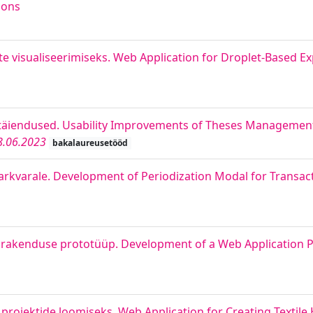
ions
e visualiseerimiseks. Web Application for Droplet-Based E
täiendused. Usability Improvements of Theses Managemen
8.06.2023
bakalaureusetööd
tarkvarale. Development of Periodization Modal for Transa
birakenduse prototüüp. Development of a Web Application 
projektide loomiseks. Web Application for Creating Textile