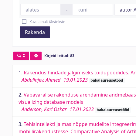
-
Kuva ainult täistekste
Rakenda
Kirjeid leitud: 83
1.
Rakendus hindade jälgimiseks toidupoodides. An 
Abdullajev, Ahmed
19.01.2023
bakalaureusetööd
2.
Vabavaralise rakenduse arendamine andmebaasim
visualizing database models
Anderson, Karl Oskar
17.01.2023
bakalaureusetööd
3.
Tehisintellekti ja masinõppe mudelite integreer
mobiilirakendustesse. Comparative Analysis of Arti