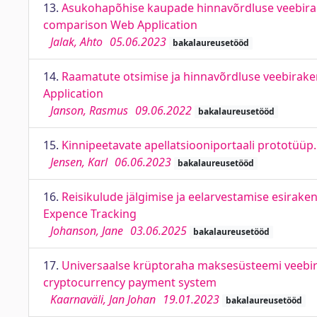
13.
Asukohapõhise kaupade hinnavõrdluse veebirak
comparison Web Application
Jalak, Ahto
05.06.2023
bakalaureusetööd
14.
Raamatute otsimise ja hinnavõrdluse veebira
Application
Janson, Rasmus
09.06.2022
bakalaureusetööd
15.
Kinnipeetavate apellatsiooniportaali prototüüp
Jensen, Karl
06.06.2023
bakalaureusetööd
16.
Reisikulude jälgimise ja eelarvestamise esirak
Expence Tracking
Johanson, Jane
03.06.2025
bakalaureusetööd
17.
Universaalse krüptoraha maksesüsteemi veebir
cryptocurrency payment system
Kaarnaväli, Jan Johan
19.01.2023
bakalaureusetööd