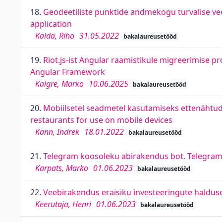
18.
Geodeetiliste punktide andmekogu turvalise v
application
Kalda, Riho
31.05.2022
bakalaureusetööd
19.
Riot.js-ist Angular raamistikule migreerimise p
Angular Framework
Kalgre, Marko
10.06.2025
bakalaureusetööd
20.
Mobiilsetel seadmetel kasutamiseks ettenähtu
restaurants for use on mobile devices
Kann, Indrek
18.01.2022
bakalaureusetööd
21.
Telegram koosoleku abirakendus bot. Telegram
Karpats, Marko
01.06.2023
bakalaureusetööd
22.
Veebirakendus eraisiku investeeringute haldus
Keerutaja, Henri
01.06.2023
bakalaureusetööd