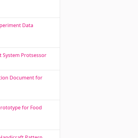
xperiment Data
t System Protsessor
ction Document for
Prototype for Food
 Handicraft Pattern