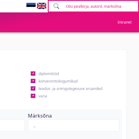
Intranet
diplomitööd
konverentsikogumikud
teadus- ja arengutegevuse aruanded
varia
Märksõna