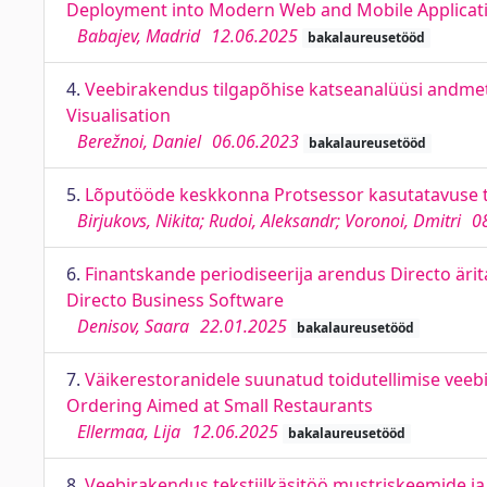
Deployment into Modern Web and Mobile Applicat
Babajev, Madrid
12.06.2025
bakalaureusetööd
4.
Veebirakendus tilgapõhise katseanalüüsi andmet
Visualisation
Berežnoi, Daniel
06.06.2023
bakalaureusetööd
5.
Lõputööde keskkonna Protsessor kasutatavuse 
Birjukovs, Nikita; Rudoi, Aleksandr; Voronoi, Dmitri
0
6.
Finantskande periodiseerija arendus Directo äri
Directo Business Software
Denisov, Saara
22.01.2025
bakalaureusetööd
7.
Väikerestoranidele suunatud toidutellimise vee
Ordering Aimed at Small Restaurants
Ellermaa, Lija
12.06.2025
bakalaureusetööd
8.
Veebirakendus tekstiilkäsitöö mustriskeemide ja 