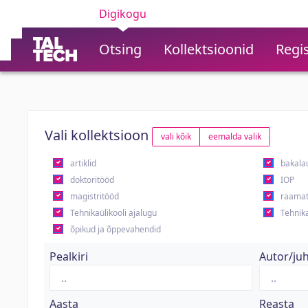
Digikogu
Otsing
Kollektsioonid
Regis
Vali kollektsioon
vali kõik
eemalda valik
artiklid
bakala
doktoritööd
IOP
magistritööd
raamat
Tehnikaülikooli ajalugu
Tehnika
õpikud ja õppevahendid
Pealkiri
Autor/ju
Aasta
Reasta