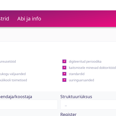
trid
Abi ja info
ureusetööd
digiteeritud perioodika
kaitsmisele minevad doktoritööd
ukogu väljaanded
standardid
ülikooli toimetised
uuringuaruanded
hendaja/koostaja
Struktuuriüksus
Register