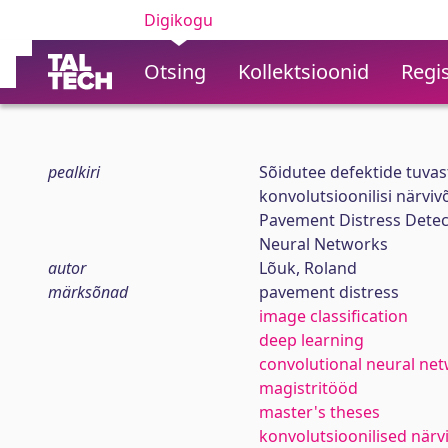
Digikogu
Otsing
Kollektsioonid
Regis
pealkiri
Sõidutee defektide tuva
konvolutsioonilisi närviv
Pavement Distress Detec
Neural Networks
autor
Lõuk, Roland
märksõnad
pavement distress
image classification
deep learning
convolutional neural ne
magistritööd
master's theses
konvolutsioonilised när