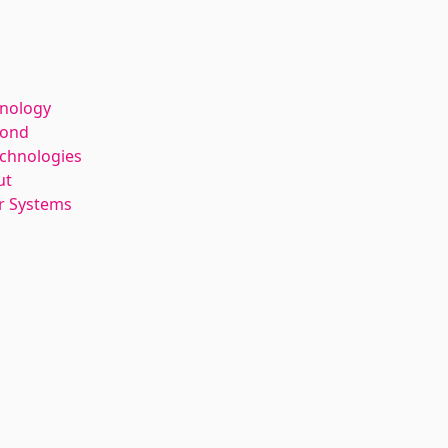
hnology
kond
echnologies
ut
r Systems