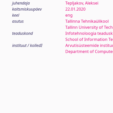
juhendaja
Tepljakov, Aleksei
kaitsmiskuupäev
22.01.2020
keel
eng
asutus
Tallinna Tehnikaülikool
Tallinn University of Tec
teaduskond
Infotehnoloogia teadus
School of Information T
instituut / kolledž
Arvutisüsteemide institu
Department of Compute