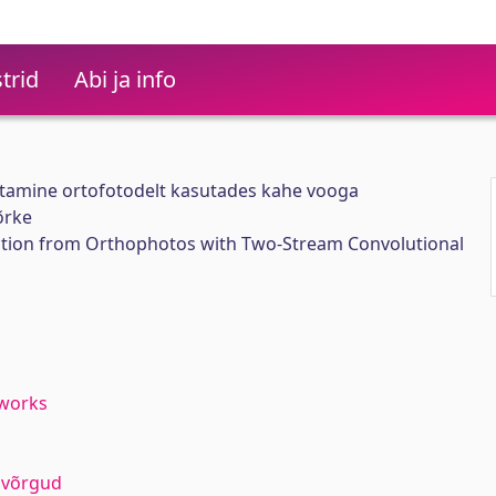
trid
Abi ja info
stamine ortofotodelt kasutades kahe vooga
õrke
tion from Orthophotos with Two-Stream Convolutional
tworks
vivõrgud