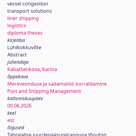
vessel congestion
transport solutions
liner shipping
logistics
diploma theses
kirjeldus
Lühikokkuvõte
Abstract
juhendaja
Kabatšenkova, Karina
õppekava
Mereveonduse ja sadamatöö korraldamine
Port and Shipping Management
kaitsmiskuupäev
09.06.2026
keel
est
õigused
Tähtajalise juurdepääsupiiranguga lõputöö.