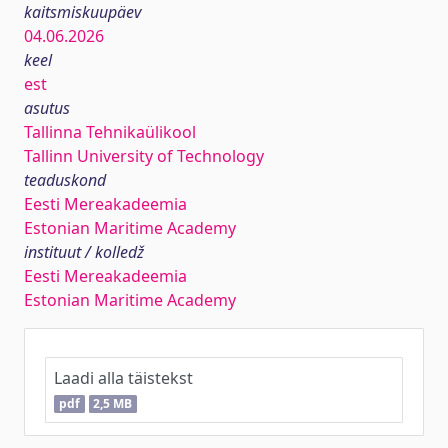
kaitsmiskuupäev
04.06.2026
keel
est
asutus
Tallinna Tehnikaülikool
Tallinn University of Technology
teaduskond
Eesti Mereakadeemia
Estonian Maritime Academy
instituut / kolledž
Eesti Mereakadeemia
Estonian Maritime Academy
Laadi alla täistekst
pdf
2,5 MB