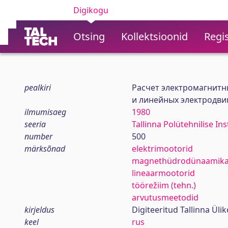
Digikogu
Otsing
Kollektsioonid
Regis
pealkiri
Расчет электромагнитн
и линейных электродви
ilmumisaeg
1980
seeria
Tallinna Polütehnilise In
number
500
märksõnad
elektrimootorid
magnethüdrodünaamik
lineaarmootorid
töörežiim (tehn.)
arvutusmeetodid
kirjeldus
Digiteeritud Tallinna Ül
keel
rus