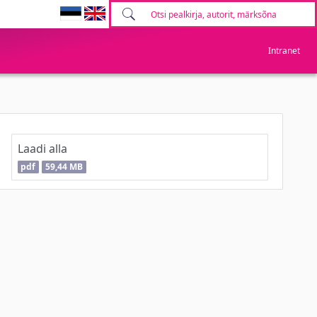
Intranet
Laadi alla
pdf
59,44 MB