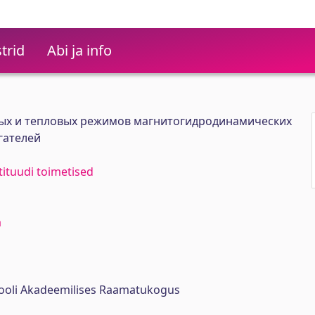
trid
Abi ja info
ых и тепловых режимов магнитогидродинамических
гателей
stituudi toimetised
a
ikooli Akadeemilises Raamatukogus