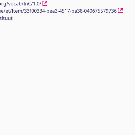
org/vocab/InC/1.0/
h.ee/et/Item/33f00334-bea3-4517-ba38-040675579736
tituut