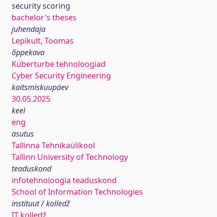
security scoring
bachelor's theses
juhendaja
Lepikult, Toomas
õppekava
Küberturbe tehnoloogiad
Cyber Security Engineering
kaitsmiskuupäev
30.05.2025
keel
eng
asutus
Tallinna Tehnikaülikool
Tallinn University of Technology
teaduskond
infotehnoloogia teaduskond
School of Information Technologies
instituut / kolledž
IT kolledž