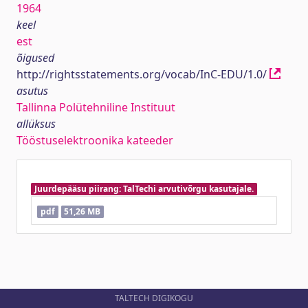
1964
keel
est
õigused
http://rightsstatements.org/vocab/InC-EDU/1.0/
asutus
Tallinna Polütehniline Instituut
allüksus
Tööstuselektroonika kateeder
Juurdepääsu piirang: TalTechi arvutivõrgu kasutajale.
pdf
51,26 MB
TALTECH DIGIKOGU