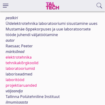
pealkiri
Üldelektrotehnika laboratooriumi sisustamine uues
Mustamäe õppekorpuses ja uue laboratoorsete
tööde juhendi väljatöötamine
autor
Raesaar, Peeter
märksõnad
elektrotehnika
tehnikakõrgkoolid
laboratooriumid
laboriseadmed
laboritööd
projektiaruanded
väljaandja
Tallinna Polütehniline Instituut
ilmumisaasta