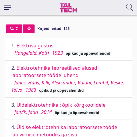
Kirjeid leitud: 125
1.
Elektrivalgustus
Hangelaid, Kotri
1923
õpikud ja õppevahendid
2.
Elektrotehnika teoreetilised alused :
laboratoorsete tööde juhend
Jänes, Hans; Kilk, Aleksander; Valdur, Lembit; Veske,
Toivo
1983
õpikud ja õppevahendid
3.
Üldelektrotehnika : õpik kõrgkoolidele
Järvik, Jaan
2014
õpikud ja õppevahendid
4.
Üldise elektrotehnika laboratoorsete tööde
läbiviimise metoodika ja sisu