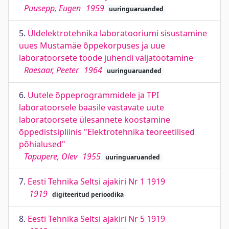
Puusepp, Eugen
1959
uuringuaruanded
5.
Üldelektrotehnika laboratooriumi sisustamine
uues Mustamäe õppekorpuses ja uue
laboratoorsete tööde juhendi väljatöötamine
Raesaar, Peeter
1964
uuringuaruanded
6.
Uutele õppeprogrammidele ja TPI
laboratoorsele baasile vastavate uute
laboratoorsete ülesannete koostamine
õppedistsipliinis "Elektrotehnika teoreetilised
põhialused"
Tapupere, Olev
1955
uuringuaruanded
7.
Eesti Tehnika Seltsi ajakiri Nr 1 1919
1919
digiteeritud perioodika
8.
Eesti Tehnika Seltsi ajakiri Nr 5 1919