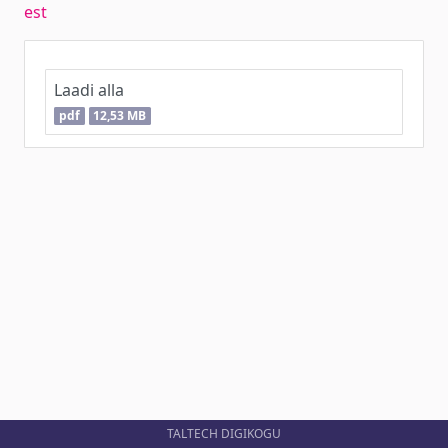
est
Laadi alla
pdf
12,53 MB
TALTECH DIGIKOGU