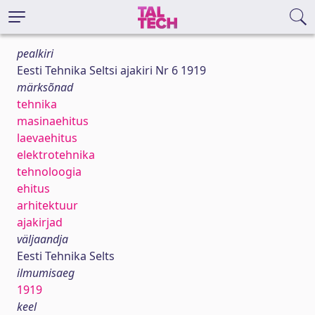
pealkiri
Eesti Tehnika Seltsi ajakiri Nr 6 1919
märksõnad
tehnika
masinaehitus
laevaehitus
elektrotehnika
tehnoloogia
ehitus
arhitektuur
ajakirjad
väljaandja
Eesti Tehnika Selts
ilmumisaeg
1919
keel