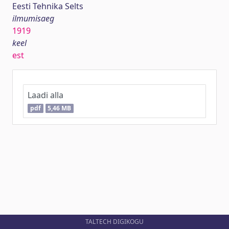
Eesti Tehnika Selts
ilmumisaeg
1919
keel
est
Laadi alla
pdf
5,46 MB
TALTECH DIGIKOGU