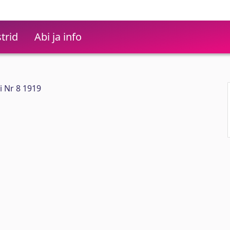
trid
Abi ja info
ri Nr 8 1919