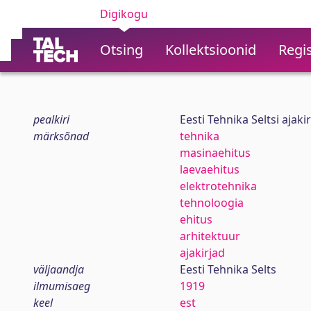
Digikogu
Otsing
Kollektsioonid
Regis
pealkiri
Eesti Tehnika Seltsi ajaki
märksõnad
tehnika
masinaehitus
laevaehitus
elektrotehnika
tehnoloogia
ehitus
arhitektuur
ajakirjad
väljaandja
Eesti Tehnika Selts
ilmumisaeg
1919
keel
est