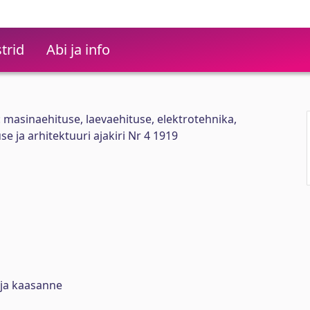
trid
Abi ja info
: masinaehituse, laevaehituse, elektrotehnika,
e ja arhitektuuri ajakiri Nr 4 1919
irja kaasanne