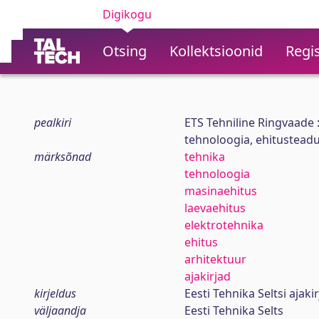
Digikogu
Otsing
Kollektsioonid
Regis
pealkiri
ETS Tehniline Ringvaade 
tehnoloogia, ehitusteadus
märksõnad
tehnika
tehnoloogia
masinaehitus
laevaehitus
elektrotehnika
ehitus
arhitektuur
ajakirjad
kirjeldus
Eesti Tehnika Seltsi ajak
väljaandja
Eesti Tehnika Selts