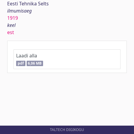
Eesti Tehnika Selts
ilmumisaeg
1919
keel
est
Laadi alla
pdf
6,06 MB
TALTECH DIGIKOGU