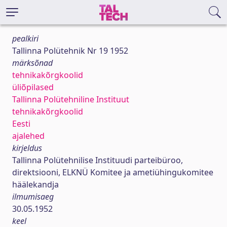
pealkiri
Tallinna Polütehnik Nr 19 1952
märksõnad
tehnikakõrgkoolid
üliõpilased
Tallinna Polütehniline Instituut
tehnikakõrgkoolid
Eesti
ajalehed
kirjeldus
Tallinna Polütehnilise Instituudi parteibüroo,
direktsiooni, ELKNÜ Komitee ja ametiühingukomitee
häälekandja
ilmumisaeg
30.05.1952
keel