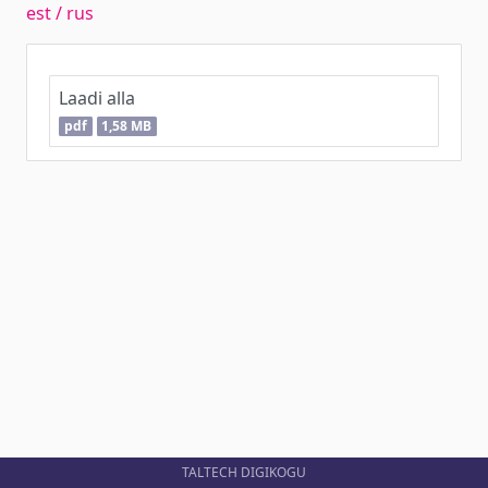
est / rus
Laadi alla
pdf
1,58 MB
TALTECH DIGIKOGU