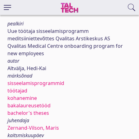
pealkiri
Uue töötaja sisseelamisprogramm
meditsiiniettevõttes Qvalitas Arstikeskus AS
Qvalitas Medical Centre onboarding program for
new employees
autor
Altvälja, Hedi-Kai
märksõnad
sisseelamisprogrammid
töötajad
kohanemine
bakalaureusetööd
bachelor's theses
juhendaja
Zernand-Vilson, Maris
kaitsmiskuupäev