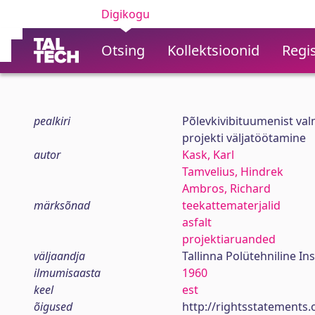
Digikogu
Otsing
Kollektsioonid
Regis
pealkiri
Põlevkivibituumenist val
projekti väljatöötamine
autor
Kask, Karl
Tamvelius, Hindrek
Ambros, Richard
märksõnad
teekattematerjalid
asfalt
projektiaruanded
väljaandja
Tallinna Polütehniline Ins
ilmumisaasta
1960
keel
est
õigused
http://rightsstatements