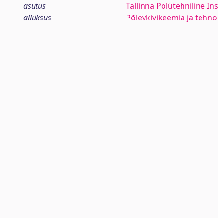
asutus
Tallinna Polütehniline Ins
allüksus
Põlevkivikeemia ja tehn