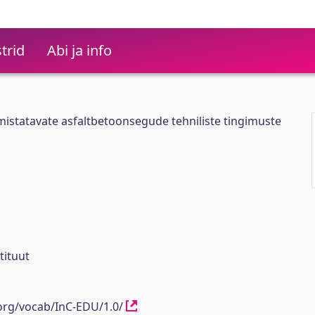
trid
Abi ja info
mistatavate asfaltbetoonsegude tehniliste tingimuste
tituut
.org/vocab/InC-EDU/1.0/