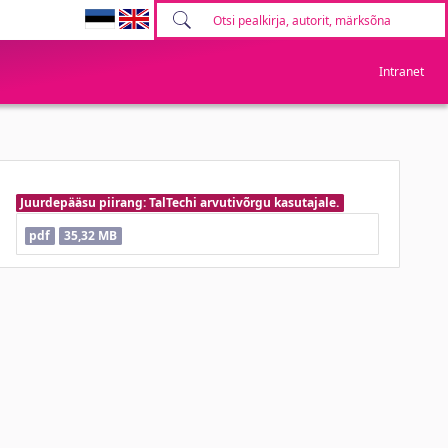
Intranet
Juurdepääsu piirang: TalTechi arvutivõrgu kasutajale.
pdf
35,32 MB