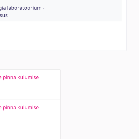
gia laboratoorium -
ksus
ee pinna kulumise
ee pinna kulumise