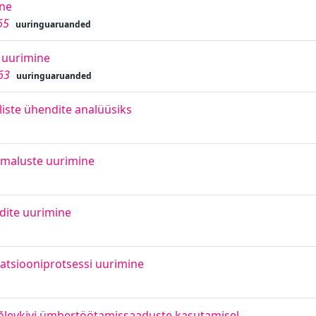
ine
65
uuringuaruanded
 uurimine
63
uuringuaruanded
iste ühendite analüüsiks
õimaluste uurimine
dite uurimine
inatsiooniprotsessi uurimine
e põlevkivi ümbertöötamissaaduste kasutamisel