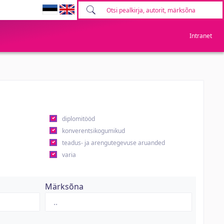
Intranet
diplomitööd
konverentsikogumikud
teadus- ja arengutegevuse aruanded
varia
Märksõna