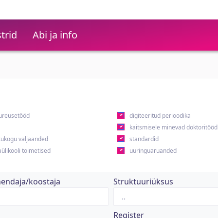
trid
Abi ja info
ureusetööd
digiteeritud perioodika
kaitsmisele minevad doktoritööd
ukogu väljaanded
standardid
ülikooli toimetised
uuringuaruanded
hendaja/koostaja
Struktuuriüksus
Register