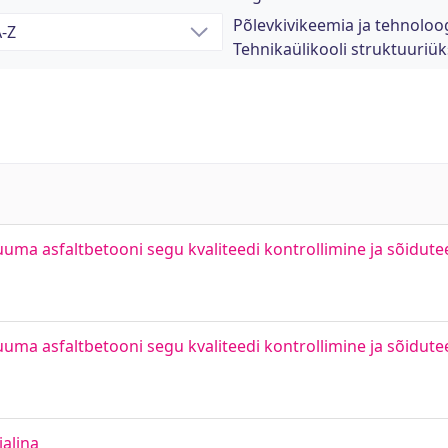
Põlevkivikeemia ja tehnoloo
Tehnikaülikooli struktuuriü
uuma asfaltbetooni segu kvaliteedi kontrollimine ja sõidut
uuma asfaltbetooni segu kvaliteedi kontrollimine ja sõidut
alina