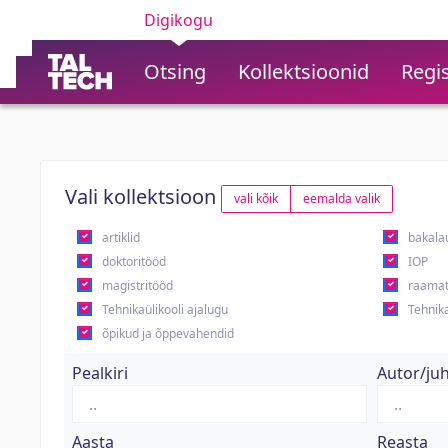
Digikogu
Otsing
Kollektsioonid
Regis
Vali kollektsioon
vali kõik
eemalda valik
artiklid
bakala
doktoritööd
IOP
magistritööd
raamat
Tehnikaülikooli ajalugu
Tehnika
õpikud ja õppevahendid
Pealkiri
Autor/ju
Aasta
Reasta