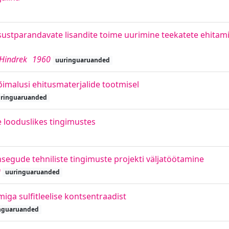
ustparandavate lisandite toime uurimine teekatete ehitami
 Hindrek
1960
uuringuaruanded
õimalusi ehitusmaterjalide tootmisel
ringuaruanded
 looduslikes tingimustes
segude tehniliste tingimuste projekti väljatöötamine
0
uuringuaruanded
miga sulfitleelise kontsentraadist
nguaruanded