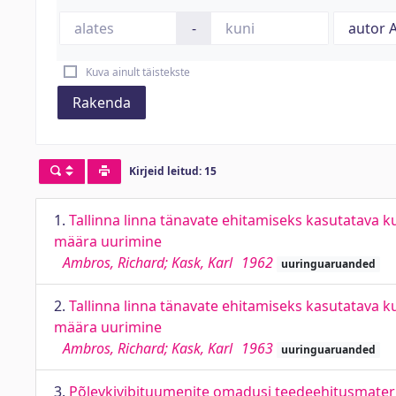
-
Kuva ainult täistekste
Rakenda
Kirjeid leitud: 15
1.
Tallinna linna tänavate ehitamiseks kasutatava k
määra uurimine
Ambros, Richard; Kask, Karl
1962
uuringuaruanded
2.
Tallinna linna tänavate ehitamiseks kasutatava k
määra uurimine
Ambros, Richard; Kask, Karl
1963
uuringuaruanded
3.
Põlevkivibituumenite omadusi teedeehitusmaterj