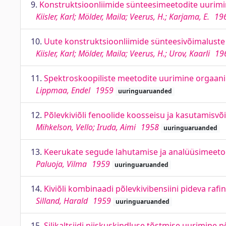
9.
Konstruktsioonliimide sünteesimeetodite uurim
Kiisler, Karl; Mölder, Maila; Veerus, H.; Karjama, E.
19
10.
Uute konstruktsioonliimide sünteesivõimaluste
Kiisler, Karl; Mölder, Maila; Veerus, H.; Urov, Kaarli
19
11.
Spektroskoopiliste meetodite uurimine orgaanil
Lippmaa, Endel
1959
uuringuaruanded
12.
Põlevkiviõli fenoolide koosseisu ja kasutamisv
Mihkelson, Vello; Iruda, Aimi
1958
uuringuaruanded
13.
Keerukate segude lahutamise ja analüüsimeeto
Paluoja, Vilma
1959
uuringuaruanded
14.
Kiviõli kombinaadi põlevkivibensiini pideva raf
Silland, Harald
1959
uuringuaruanded
15.
Silikaltsiidi niiskuskindluse tõstmise uurimin