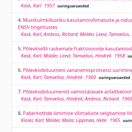
Kask, Karl
1957
uuringuaruanded
4.
Mustkülmkillustiku kasutamisvõimaluste ja nidus
ENSV tingimustes
Kask, Karl; Ambros, Richard; Mölder, Leevi; Tamvelius,
5.
Põlevkiviõli raskemate fraktsioonide kasutamisv
Kask, Karl; Mölder, Leevi; Tamvelius, Hindrek
1958
uu
6.
Põlevkivibituumeni vananemisprotsessi uurimine
Kask, Karl; Tamvelius, Hindrek
1960
uuringuaruanded
7.
Põlevkivibituumenist valmistatavate asfaltbetoon
Kask, Karl; Tamvelius, Hindrek; Ambros, Richard
196
8.
Paberkottide liimimise võimaluste selgitamine lii
Kiisler, Karl; Mölder, Maila; Lippmaa, Helle
1965
uuri