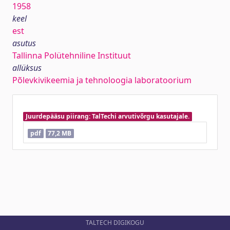
1958
keel
est
asutus
Tallinna Polütehniline Instituut
allüksus
Põlevkivikeemia ja tehnoloogia laboratoorium
Juurdepääsu piirang: TalTechi arvutivõrgu kasutajale.
pdf
77,2 MB
TALTECH DIGIKOGU