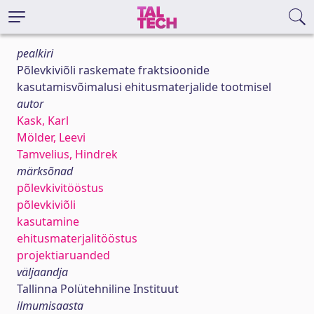
pealkiri
Põlevkiviõli raskemate fraktsioonide
kasutamisvõimalusi ehitusmaterjalide tootmisel
autor
Kask, Karl
Mölder, Leevi
Tamvelius, Hindrek
märksõnad
põlevkivitööstus
põlevkiviõli
kasutamine
ehitusmaterjalitööstus
projektiaruanded
väljaandja
Tallinna Polütehniline Instituut
ilmumisaasta