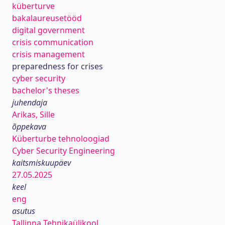
küberturve
bakalaureusetööd
digital government
crisis communication
crisis management
preparedness for crises
cyber security
bachelor's theses
juhendaja
Arikas, Sille
õppekava
Küberturbe tehnoloogiad
Cyber Security Engineering
kaitsmiskuupäev
27.05.2025
keel
eng
asutus
Tallinna Tehnikaülikool