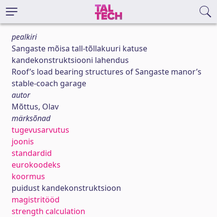
pealkiri
Sangaste mõisa tall-tõllakuuri katuse
kandekonstruktsiooni lahendus
Roof’s load bearing structures of Sangaste manor’s
stable-coach garage
autor
Mõttus, Olav
märksõnad
tugevusarvutus
joonis
standardid
eurokoodeks
koormus
puidust kandekonstruktsioon
magistritööd
strength calculation