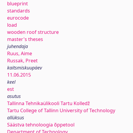
blueprint
standards
eurocode
load
wooden roof structure
master's theses
juhendaja
Ruus, Aime
Russak, Preet
kaitsmiskuupäev
11.06.2015
keel
est
asutus
Tallinna Tehnikaülikooli Tartu Kolledž
Tartu College of Tallinn University of Technology
allüksus
Säästva tehnoloogia õppetool
Department of Technology