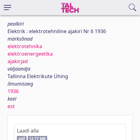
pealkiri
Elektrik : elektrotehniline ajakiri Nr 6 1936
märksõnad
elektrotehnika
elektroenergeetika
ajakirjad
väljaandja
Tallinna Elektrikute Ühing
ilmumisaeg
1936
keel
est
Laadi alla
pdf
12,77 MB