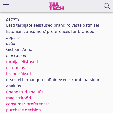
pealkiri
Eesti tarbijate eelistused brändirõivaste ostmisel
Estonian consumers’ preferences for branded
apparel
autor
Gichkin, Anna
märksõnad
tarbijaeelistused
ostuotsus
brändirõivad
otsestel hinnangutel põhinev eeliskombinatsiooni
analüüs
ühendatud analüüs
magistritööd
consumer preferences
purchase decision