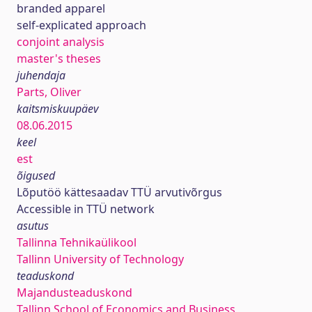
branded apparel
self-explicated approach
conjoint analysis
master's theses
juhendaja
Parts, Oliver
kaitsmiskuupäev
08.06.2015
keel
est
õigused
Lõputöö kättesaadav TTÜ arvutivõrgus
Accessible in TTÜ network
asutus
Tallinna Tehnikaülikool
Tallinn University of Technology
teaduskond
Majandusteaduskond
Tallinn School of Economics and Business