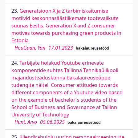
23.
Generatsioon X ja Z tarbimiskäitumise
motiivid keskonnasäästlikemate tootevalikute
suunas Eestis. Generation X and Z consumer
motives towards purchasing green products in
Estonia
HouGuan, Yan
17.01.2023
bakalaureusetööd
24.
Tarbijate hoiakud Youtube erinevate
komponentide suhtes Tallinna Tehnikaülikooli
majandusteaduskonna bakalaureuseõppe
tudengite näitel. Consumer attitudes towards
different components of a Youtube video based
on the example of bachelor´s students of the
School of Business and Governance at Tallinn
University of Technology
Hunt, Arvo
05.06.2025
bakalaureusetööd
25.
Kliendirahulolu uuring personaaltreeningute