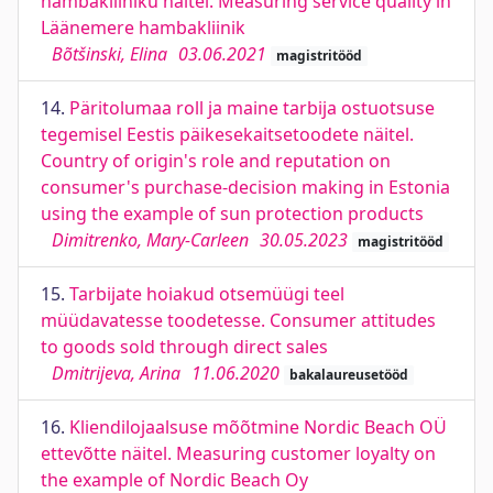
hambakliiniku näitel. Measuring service quality in
Läänemere hambakliinik
Bõtšinski, Elina
03.06.2021
magistritööd
14.
Päritolumaa roll ja maine tarbija ostuotsuse
tegemisel Eestis päikesekaitsetoodete näitel.
Country of origin's role and reputation on
consumer's purchase-decision making in Estonia
using the example of sun protection products
Dimitrenko, Mary-Carleen
30.05.2023
magistritööd
15.
Tarbijate hoiakud otsemüügi teel
müüdavatesse toodetesse. Consumer attitudes
to goods sold through direct sales
Dmitrijeva, Arina
11.06.2020
bakalaureusetööd
16.
Kliendilojaalsuse mõõtmine Nordic Beach OÜ
ettevõtte näitel. Measuring customer loyalty on
the example of Nordic Beach Oy