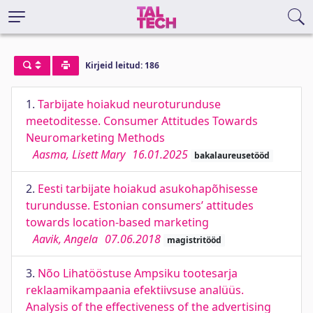
Kirjeid leitud: 186
1.
Tarbijate hoiakud neuroturunduse
meetoditesse. Consumer Attitudes Towards
Neuromarketing Methods
Aasma, Lisett Mary
16.01.2025
bakalaureusetööd
2.
Eesti tarbijate hoiakud asukohapõhisesse
turundusse. Estonian consumers’ attitudes
towards location-based marketing
Aavik, Angela
07.06.2018
magistritööd
3.
Nõo Lihatööstuse Ampsiku tootesarja
reklaamikampaania efektiivsuse analüüs.
Analysis of the effectiveness of the advertising