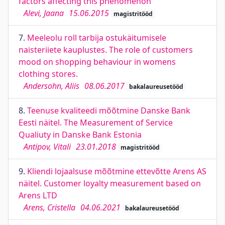
factors affecting this phenomenon
Alevi, Jaana
15.06.2015
magistritööd
7.
Meeleolu roll tarbija ostukäitumisele
naisteriiete kauplustes. The role of customers
mood on shopping behaviour in womens
clothing stores.
Andersohn, Aliis
08.06.2017
bakalaureusetööd
8.
Teenuse kvaliteedi mõõtmine Danske Bank
Eesti näitel. The Measurement of Service
Qualiuty in Danske Bank Estonia
Antipov, Vitali
23.01.2018
magistritööd
9.
Kliendi lojaalsuse mõõtmine ettevõtte Arens AS
näitel. Customer loyalty measurement based on
Arens LTD
Arens, Cristella
04.06.2021
bakalaureusetööd