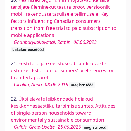
20.
Peamised tegurid mis mõjutavad Kanada
tarbijate üleminekut tasuta prooviversioonilt
mobiilirakenduste tasulisele tellimusele. Key
factors influencing Canadian consumers'
transition from free trial to paid subscription to
mobile applications
Ghanbarykakavandi, Ramin
06.06.2023
bakalaureusetööd
21.
Eesti tarbijate eelistused brändirõivaste
ostmisel. Estonian consumers’ preferences for
branded apparel
Gichkin, Anna
08.06.2015
magistritööd
22.
Üksi elavate leibkondade hoiakud
keskkonnasäästliku tarbimise suhtes. Attitudes
of single-person households toward
environmentally sustainable consumption
Gulbis, Grete-Lisette
26.05.2026
magistritööd