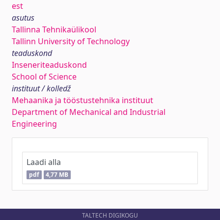
est
asutus
Tallinna Tehnikaülikool
Tallinn University of Technology
teaduskond
Inseneriteaduskond
School of Science
instituut / kolledž
Mehaanika ja tööstustehnika instituut
Department of Mechanical and Industrial
Engineering
Laadi alla
pdf
4,77 MB
TALTECH DIGIKOGU