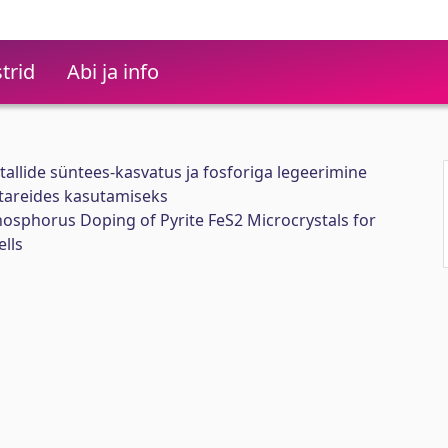
trid
Abi ja info
tallide süntees-kasvatus ja fosforiga legeerimine
tareides kasutamiseks
osphorus Doping of Pyrite FeS2 Microcrystals for
lls