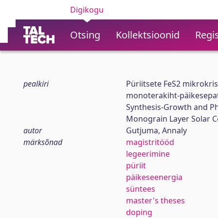
Digikogu
Otsing
Kollektsioonid
Regis
pealkiri
Püriitsete FeS2 mikrokris
monoterakiht-päikesepa
Synthesis-Growth and Ph
Monograin Layer Solar Ce
autor
Gutjuma, Annaly
märksõnad
magistritööd
legeerimine
püriit
päikeseenergia
süntees
master's theses
doping