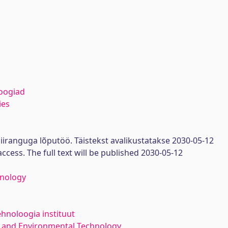
oogiad
ies
iiranguga lõputöö. Täistekst avalikustatakse 2030-05-12
access. The full text will be published 2030-05-12
hnology
ehnoloogia instituut
 and Environmental Technology