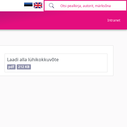
Intranet
Laadi alla lühikokkuvõte
pdf
212 KB