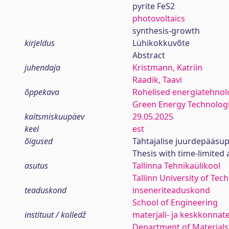
pyrite FeS2
photovoltaics
synthesis-growth
kirjeldus
Lühikokkuvõte
Abstract
juhendaja
Kristmann, Katriin
Raadik, Taavi
õppekava
Rohelised energiatehnol
Green Energy Technolog
kaitsmiskuupäev
29.05.2025
keel
est
õigused
Tähtajalise juurdepääsup
Thesis with time-limited 
asutus
Tallinna Tehnikaülikool
Tallinn University of Tec
teaduskond
inseneriteaduskond
School of Engineering
instituut / kolledž
materjali- ja keskkonnat
Department of Materials