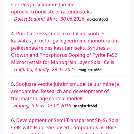
süntees ja iseloomustamine
optoelektroonilisteks rakendusteks
Dolcet Sadurni, Marc
30.06.2026
doktoritööd
4.
Püriitsete FeS2 mikrokristallide süntees-
kasvatus ja fosforiga legeerimine monoterakiht-
päikesepatareides kasutamiseks. Synthesis-
Growth and Phosphorus Doping of Pyrite FeS2
Microcrystals for Monograin Layer Solar Cells
Gutjuma, Annaly
29.05.2025
magistritööd
5.
Soojussalvestite juhtimismudelite uurimine ja
arendamine. Research and development of
thermal storage control models
Häring, Tobias
15.01.2018
magistritööd
6.
Development of Semi-Transparent Sb
S
Solar
2
3
Cells with Fluorene-based Compounds as Hole