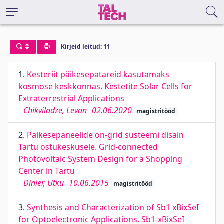
Kirjeid leitud: 11
1.
Kesteriit päikesepatareid kasutamaks
kosmose keskkonnas. Kestetite Solar Cells for
Extraterrestrial Applications
Chikviladze, Levan
02.06.2020
magistritööd
2.
Päikesepaneelide on-grid süsteemi disain
Tartu ostukeskusele. Grid-connected
Photovoltaic System Design for a Shopping
Center in Tartu
Dinler, Utku
10.06.2015
magistritööd
3.
Synthesis and Characterization of Sb1 xBixSeI
for Optoelectronic Applications. Sb1-xBixSeI