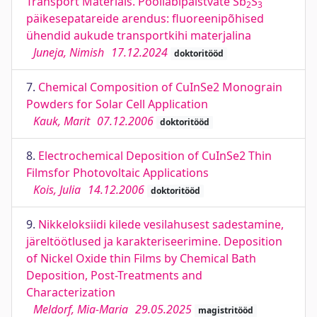
Transport Materials. Poolläbipaistvate Sb
S
2
3
päikesepatareide arendus: fluoreenipõhised
ühendid aukude transportkihi materjalina
Juneja, Nimish
17.12.2024
doktoritööd
7.
Chemical Composition of CuInSe2 Monograin
Powders for Solar Cell Application
Kauk, Marit
07.12.2006
doktoritööd
8.
Electrochemical Deposition of CuInSe2 Thin
Filmsfor Photovoltaic Applications
Kois, Julia
14.12.2006
doktoritööd
9.
Nikkeloksiidi kilede vesilahusest sadestamine,
järeltöötlused ja karakteriseerimine. Deposition
of Nickel Oxide thin Films by Chemical Bath
Deposition, Post-Treatments and
Characterization
Meldorf, Mia-Maria
29.05.2025
magistritööd