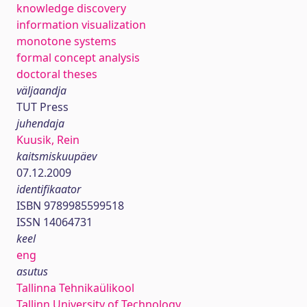
knowledge discovery
information visualization
monotone systems
formal concept analysis
doctoral theses
väljaandja
TUT Press
juhendaja
Kuusik, Rein
kaitsmiskuupäev
07.12.2009
identifikaator
ISBN 9789985599518
ISSN 14064731
keel
eng
asutus
Tallinna Tehnikaülikool
Tallinn University of Technology