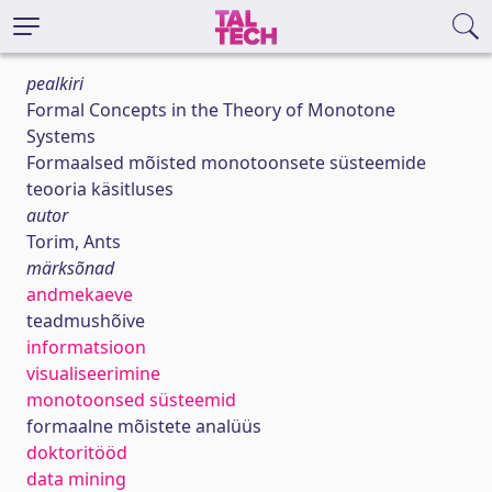
pealkiri
Formal Concepts in the Theory of Monotone
Systems
Formaalsed mõisted monotoonsete süsteemide
teooria käsitluses
autor
Torim, Ants
märksõnad
andmekaeve
teadmushõive
informatsioon
visualiseerimine
monotoonsed süsteemid
formaalne mõistete analüüs
doktoritööd
data mining