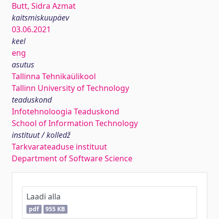
Butt, Sidra Azmat
kaitsmiskuupäev
03.06.2021
keel
eng
asutus
Tallinna Tehnikaülikool
Tallinn University of Technology
teaduskond
Infotehnoloogia Teaduskond
School of Information Technology
instituut / kolledž
Tarkvarateaduse instituut
Department of Software Science
Laadi alla
pdf
955 KB