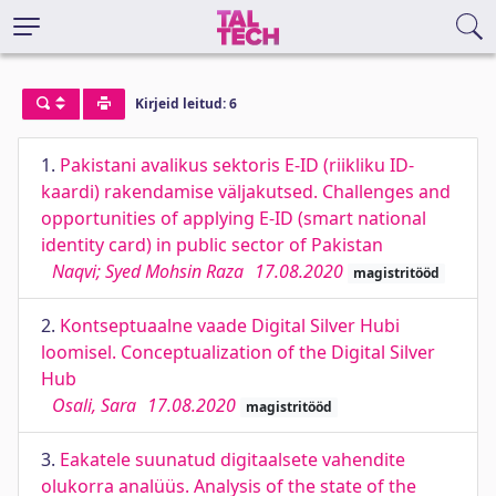
Kirjeid leitud: 6
1.
Pakistani avalikus sektoris E-ID (riikliku ID-
kaardi) rakendamise väljakutsed. Challenges and
opportunities of applying E-ID (smart national
identity card) in public sector of Pakistan
Naqvi; Syed Mohsin Raza
17.08.2020
magistritööd
2.
Kontseptuaalne vaade Digital Silver Hubi
loomisel. Conceptualization of the Digital Silver
Hub
Osali, Sara
17.08.2020
magistritööd
3.
Eakatele suunatud digitaalsete vahendite
olukorra analüüs. Analysis of the state of the