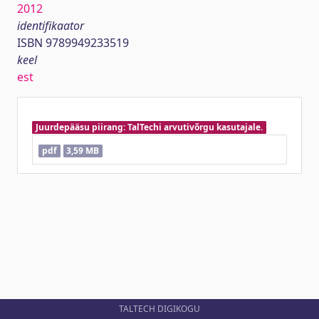
2012
identifikaator
ISBN 9789949233519
keel
est
Juurdepääsu piirang: TalTechi arvutivõrgu kasutajale.
pdf
3,59 MB
TALTECH DIGIKOGU