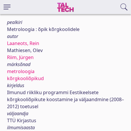
pealkiri
Metroloogia : õpik kõrgkoolidele
autor
Laaneots, Rein
Mathiesen, Olev
Riim, Jürgen
märksõnad
metroloogia
kõrgkooliõpikud
kirjeldus
Ilmunud riikliku programmi Eestikeelsete
kõrgkooliõpikute koostamine ja väljaandmine (2008–
2012) toetusel
väljaandja
TTÜ Kirjastus
ilmumisaasta