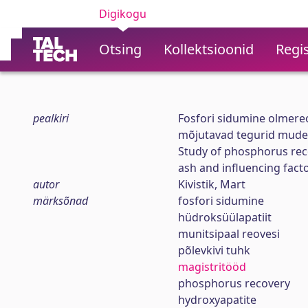
Digikogu
Otsing
Kollektsioonid
Regis
pealkiri
Fosfori sidumine olmereo
mõjutavad tegurid mude
Study of phosphorus reco
ash and influencing fact
autor
Kivistik, Mart
märksõnad
fosfori sidumine
hüdroksüülapatiit
munitsipaal reovesi
põlevkivi tuhk
magistritööd
phosphorus recovery
hydroxyapatite