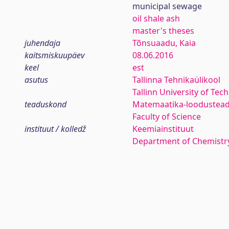
municipal sewage
oil shale ash
master's theses
juhendaja
Tõnsuaadu, Kaia
kaitsmiskuupäev
08.06.2016
keel
est
asutus
Tallinna Tehnikaülikool
Tallinn University of Tec
teaduskond
Matemaatika-loodustea
Faculty of Science
instituut / kolledž
Keemiainstituut
Department of Chemistr