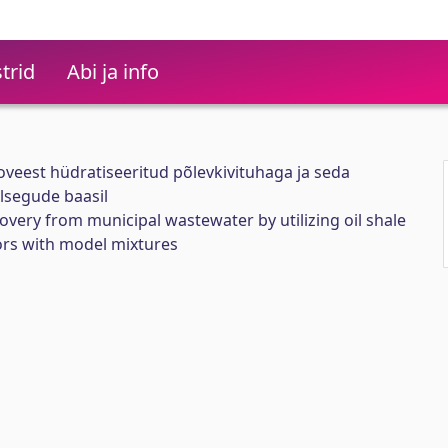
trid
Abi ja info
veest hüdratiseeritud põlevkivituhaga ja seda
lsegude baasil
very from municipal wastewater by utilizing oil shale
ors with model mixtures