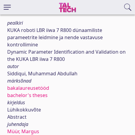
pealkiri
KUKA roboti LBR iiwa 7 R800 dünaamiliste
parameetrite leidmine ja nende vastavuse
kontrollimine
Dynamic Parameter Identification and Validation on
the KUKA LBR iiwa 7 R800
autor
Siddiqui, Muhammad Abdullah
märksõnad
bakalaureusetööd
bachelor's theses
kirjeldus
Lühikokkuvõte
Abstract
juhendaja
Müür, Margus